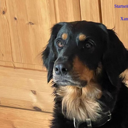
Startsei
Xant