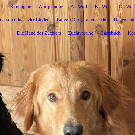
te
Biographie
Wurfplanung
A - Wurf
B - Wurf
C - Wur
ia von Gina's vier Linden
Bo von Burg-Langenstein
Degenerat
Die Hand des Züchters
Zuchtvereine
Gästebuch
Kon