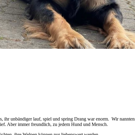
 B1 ED;
lddrüse
ersuchung ;
 ihr unbändiger lauf, spiel und spring Drang war enorm. Wir nannten S
 tief. Aber immer freundlich, zu jedem Hund und Mensch.
züchten, ihre Welpen können nur liebenswert werden.