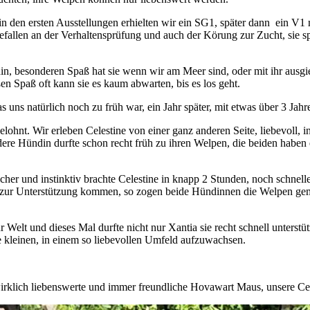
 in den ersten Ausstellungen erhielten wir ein SG1, später dann ein V1
gefallen an der Verhaltensprüfung und auch der Körung zur Zucht, sie s
l hin, besonderen Spaß hat sie wenn wir am Meer sind, oder mit ihr aus
en Spaß oft kann sie es kaum abwarten, bis es los geht.
was uns natürlich noch zu früh war, ein Jahr später, mit etwas über 3 Ja
hnt. Wir erleben Celestine von einer ganz anderen Seite, liebevoll, in
ere Hündin durfte schon recht früh zu ihren Welpen, die beiden haben 
her und instinktiv brachte Celestine in knapp 2 Stunden, noch schnelle
ste zur Unterstützung kommen, so zogen beide Hündinnen die Welpen g
Welt und dieses Mal durfte nicht nur Xantia sie recht schnell unterstü
 kleinen, in einem so liebevollen Umfeld aufzuwachsen.
irklich liebenswerte und immer freundliche Hovawart Maus, unsere Cel