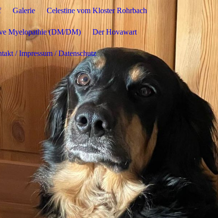
f
Galerie
Celestine vom Kloster Rohrbach
ive Myelopathie (DM/DM)
Der Hovawart
takt / Impressum / Datenschutz